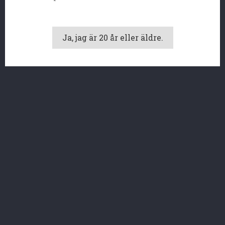
Ursäkta olägenheten.
Sök igen
Ja, jag är 20 år eller äldre.


PRODUKTER

VÅRT FÖRETAG

DITT KONTO
BUTIKSINFORMATION
Vi använder oss av cookies, både från oss och tredje
© 2026 - E-handel programvara genom PrestaShop™
part, för att våra tjänster ska fungera. Läs mer i
vår cookiepolicy. Du kan neka användandet av
cookies genom att göra inställningar i din webbläsare