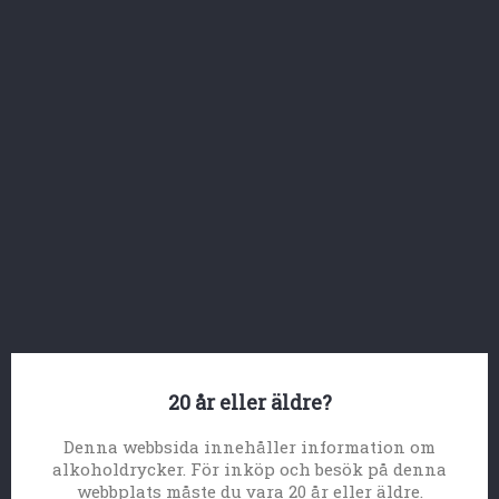



Lista på produkter efter tillverkare
Bodegas Baigorri S.A.
Ett röd vin som är tillverkat av Tempranillo druvor
och en andelar av andra vingårfars regionala duor.
Vinet är lagrats i Franska och amerikanska ekfat i 14
månaderi ya fat och därefter på flaska.
Bodegan Baigorri baserar sitt arbete och värde på att
utveckla sina produker, forskings och utvecklings
metoder på ett sätt som intergrerar med omgivingen.
20 år eller äldre?
Onologder och kritiker anser att detta vinet är en avv
de vackraste och kompletta viner i Rioja Alavesa
området.
Denna webbsida innehåller information om
alkoholdrycker. För inköp och besök på denna
webbplats måste du vara 20 år eller äldre.