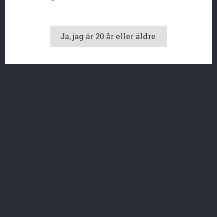

Ja, jag är 20 år eller äldre.

PRODUKTER

VÅRT FÖRETAG

DITT KONTO
BUTIKSINFORMATION
© 2026 - E-handel programvara genom PrestaShop™
Vi använder oss av cookies, både från oss och tredje
part, för att våra tjänster ska fungera. Läs mer i
vår cookiepolicy. Du kan neka användandet av
cookies genom att göra inställningar i din webbläsare