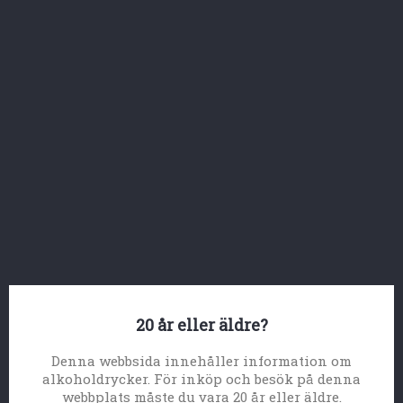



HEM
Ursäkta olägenheten.
Sök igen

20 år eller äldre?
Denna webbsida innehåller information om

PRODUKTER
alkoholdrycker. För inköp och besök på denna
webbplats måste du vara 20 år eller äldre.