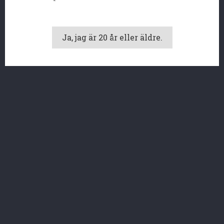

VÅRT FÖRETAG

DITT KONTO
Ja, jag är 20 år eller äldre.
BUTIKSINFORMATION
© 2026 - E-handel programvara genom PrestaShop™
Vi använder oss av cookies, både från oss och tredje
part, för att våra tjänster ska fungera. Läs mer i
vår cookiepolicy. Du kan neka användandet av
cookies genom att göra inställningar i din webbläsare